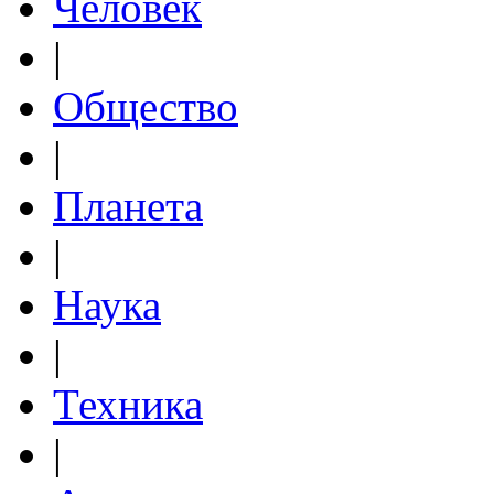
Человек
|
Общество
|
Планета
|
Наука
|
Техника
|