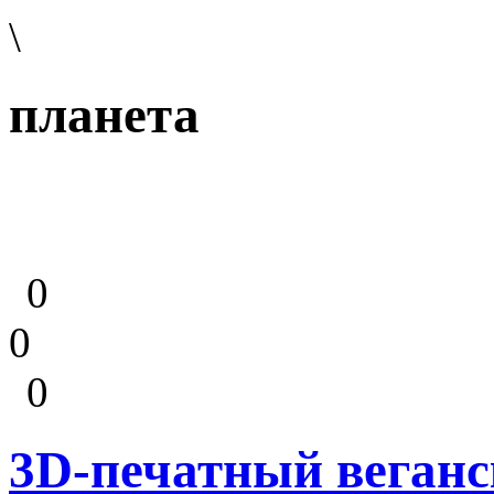
\
планета
0
0
0
3D-печатный веганс