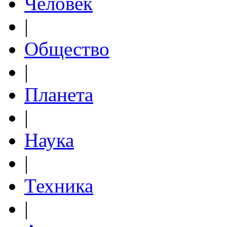
Человек
|
Общество
|
Планета
|
Наука
|
Техника
|