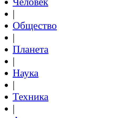
Человек
|
Общество
|
Планета
|
Наука
|
Техника
|