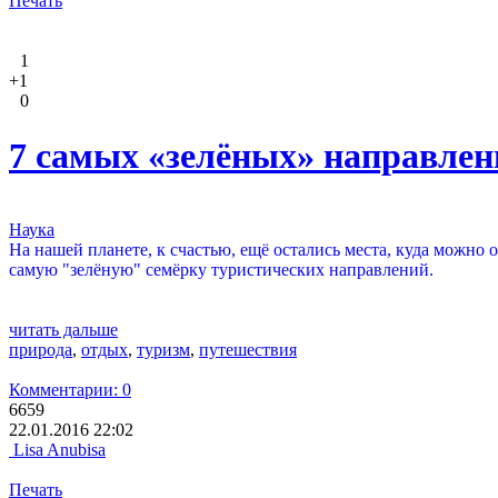
Печать
1
+1
0
7 самых «зелёных» направлен
Наука
На нашей планете, к счастью, ещё остались места, куда можно
самую "зелёную" семёрку туристических направлений.
читать дальше
природа
,
отдых
,
туризм
,
путешествия
Комментарии: 0
6659
22.01.2016 22:02
Lisa Anubisa
Печать