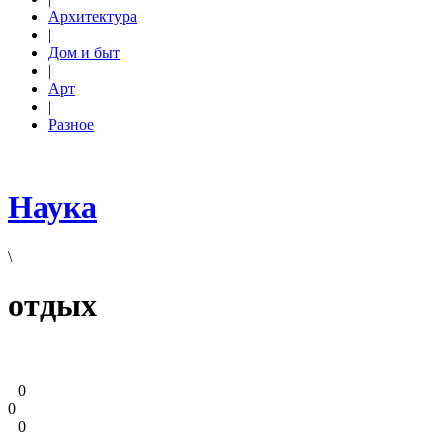
Архитектура
|
Дом и быт
|
Арт
|
Разное
Наука
\
отдых
0
0
0