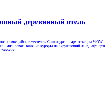
ошный деревянный отель
лось новое райское местечко. Сингапурские архитекторы WOW не
е минимизировать влияние курорта на окружающий ландшафт, а
 рабочих.