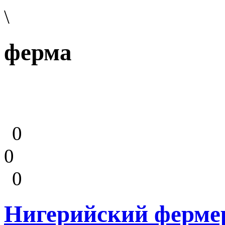
\
ферма
0
0
0
Нигерийский ферме