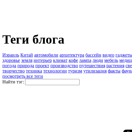
Теги блога
Израиль
Китай
автомобили
архитектура
бассейн
видео
гаджет
здоровье
земля
интерьер
климат
кофе
лампа
люди
мебель
медиц
погода
природа
проект
производство
путешествия
растения
све
творчество
техника
технологии
туризм
утилизация
факты
фаун
посмотреть все теги
Найти тэг: