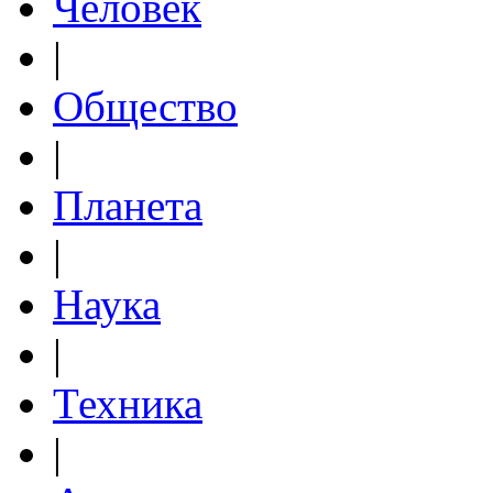
Человек
|
Общество
|
Планета
|
Наука
|
Техника
|