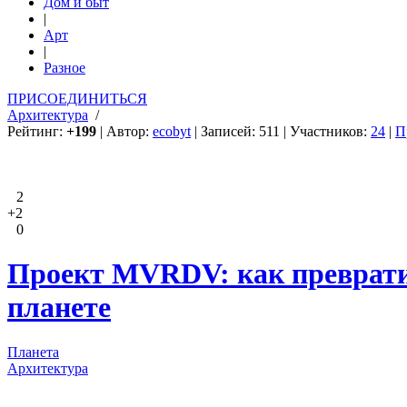
Дом и быт
|
Арт
|
Разное
ПРИСОЕДИНИТЬСЯ
Архитектура
/
Рейтинг:
+199
| Автор:
ecobyt
| Записей: 511 | Участников:
24
|
П
2
+2
0
Проект MVRDV: как превратит
планете
Планета
Архитектура