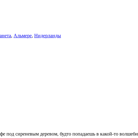
анета
,
Альмере
,
Нидерланды
афе под сиреневым деревом, будто попадаешь в какой-то волшебн