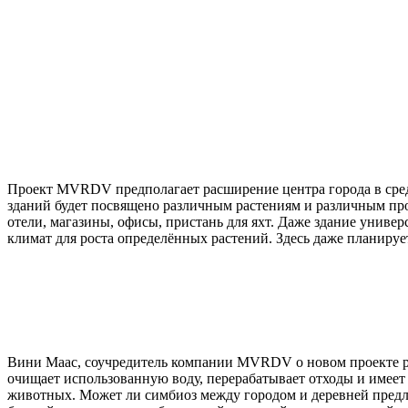
Проект MVRDV предполагает расширение центра города в средн
зданий будет посвящено различным растениям и различным про
отели, магазины, офисы, пристань для яхт. Даже здание универ
климат для роста определённых растений. Здесь даже планиру
Вини Маас, соучредитель компании MVRDV о новом проекте рас
очищает использованную воду, перерабатывает отходы и имеет
животных. Может ли симбиоз между городом и деревней предл