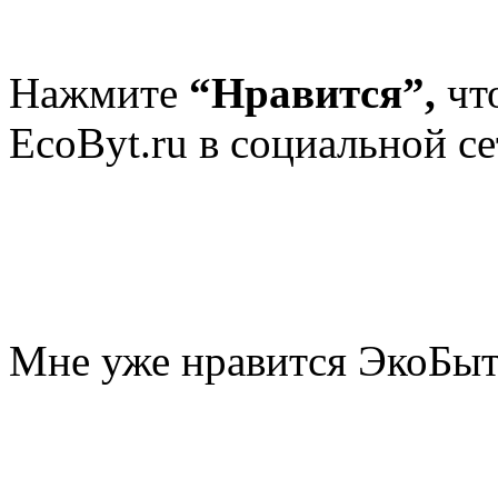
Нажмите
“Нравится”,
чт
EcoByt.ru в социальной се
Мне уже нравится ЭкоБы