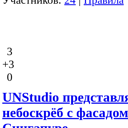
3
+3
0
UNStudio представ
небоскрёб с фасадом