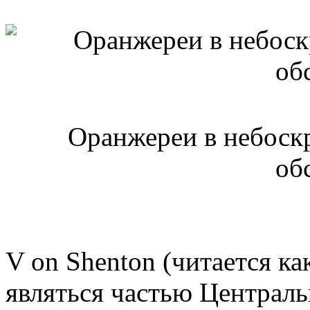
Оранжереи в небоскр
об
V on Shenton (читается ка
являться частью Централь