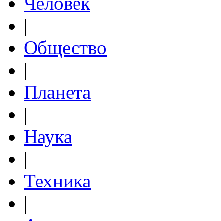
Человек
|
Общество
|
Планета
|
Наука
|
Техника
|