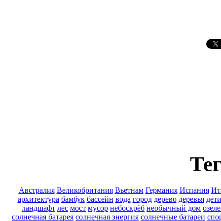
Тег
Австралия
Великобритания
Вьетнам
Германия
Испания
Ит
архитектура
бамбук
бассейн
вода
город
дерево
деревья
дет
ландшафт
лес
мост
мусор
небоскрёб
необычный дом
озел
солнечная батарея
солнечная энергия
солнечные батареи
спо