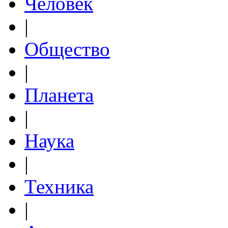
Человек
|
Общество
|
Планета
|
Наука
|
Техника
|