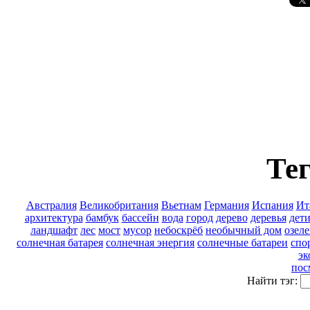
Тег
Австралия
Великобритания
Вьетнам
Германия
Испания
Ит
архитектура
бамбук
бассейн
вода
город
дерево
деревья
дет
ландшафт
лес
мост
мусор
небоскрёб
необычный дом
озел
солнечная батарея
солнечная энергия
солнечные батареи
спо
эк
пос
Найти тэг: