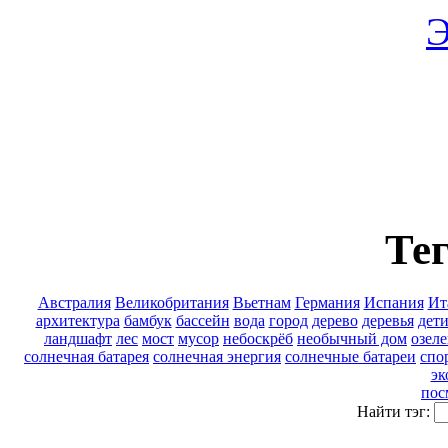
Э
Тег
Австралия
Великобритания
Вьетнам
Германия
Испания
Ит
архитектура
бамбук
бассейн
вода
город
дерево
деревья
дет
ландшафт
лес
мост
мусор
небоскрёб
необычный дом
озел
солнечная батарея
солнечная энергия
солнечные батареи
спо
эк
пос
Найти тэг: