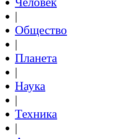
Человек
|
Общество
|
Планета
|
Наука
|
Техника
|