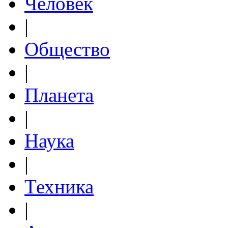
Человек
|
Общество
|
Планета
|
Наука
|
Техника
|