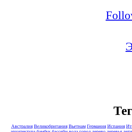
Foll
Э
Тег
Австралия
Великобритания
Вьетнам
Германия
Испания
Ит
архитектура
бамбук
бассейн
вода
город
дерево
деревья
дет