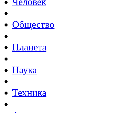
Человек
|
Общество
|
Планета
|
Наука
|
Техника
|