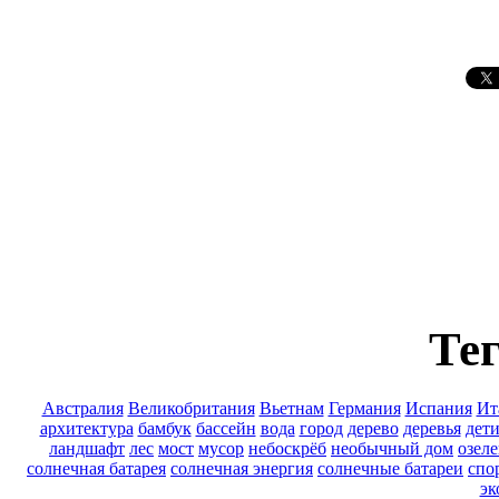
Тег
Австралия
Великобритания
Вьетнам
Германия
Испания
Ит
архитектура
бамбук
бассейн
вода
город
дерево
деревья
дет
ландшафт
лес
мост
мусор
небоскрёб
необычный дом
озел
солнечная батарея
солнечная энергия
солнечные батареи
спо
эк