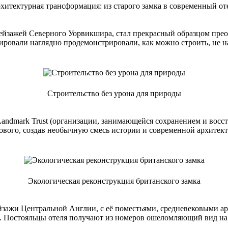
хитектурная трансформация: из старого замка в современный от
йзажей Северного Уорвикшира, стал прекрасный образцом преоб
ровали наглядно продемонстрировали, как можно строить, не н
Строительство без урона для природы
у Landmark Trust (организации, занимающейся сохранением и вос
 нового, создав необычную смесь истории и современной архит
Экологическая реконструкция британского замка
ейзажи Центральной Англии, с её поместьями, средневековыми а
р. Постояльцы отеля получают из номеров ошеломляющий вид н