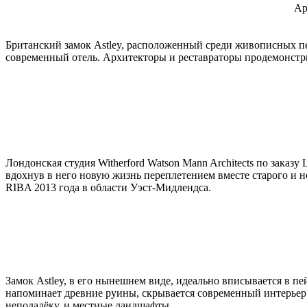
Ар
Британский замок Astley, расположенный среди живописных пе
современный отель. Архитекторы и реставраторы продемонстри
Лондонская студия Witherford Watson Mann Architects по заказ
вдохнув в него новую жизнь переплетением вместе старого и
RIBA 2013 года в области Уэст-Мидлендса.
Замок Astley, в его нынешнем виде, идеально вписывается в п
напоминает древние руины, скрывается современный интерье
неподалёку, и местные ландшафты.