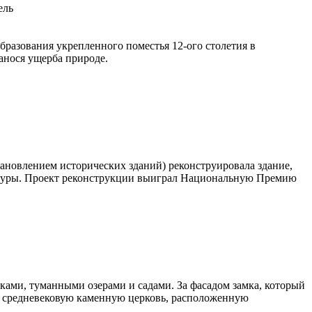
ель
разования укрепленного поместья 12-ого столетия в
анося ущерба природе.
становлением исторических зданий) реконструировала здание,
ектуры. Проект реконструкции выиграл Национальную Премию
рками, туманными озерами и садами. За фасадом замка, который
а средневековую каменную церковь, расположенную