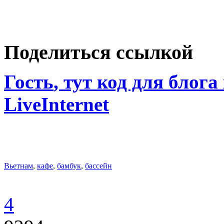
Поделиться ссылкой
Гость
, тут код для блога
LiveInternet
Вьетнам
,
кафе
,
бамбук
,
бассейн
4