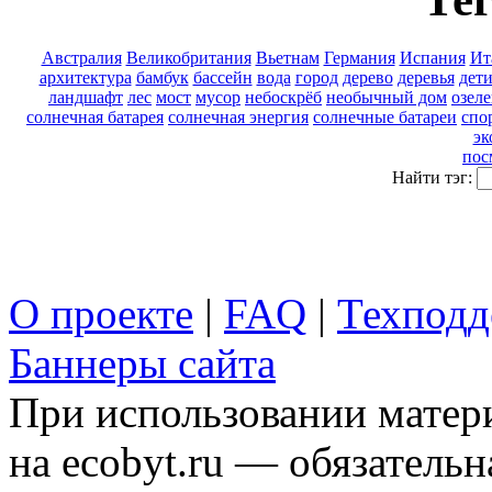
Австралия
Великобритания
Вьетнам
Германия
Испания
Ит
архитектура
бамбук
бассейн
вода
город
дерево
деревья
дет
ландшафт
лес
мост
мусор
небоскрёб
необычный дом
озел
солнечная батарея
солнечная энергия
солнечные батареи
спо
эк
пос
Найти тэг:
О проекте
|
FAQ
|
Техподд
Баннеры сайта
При использовании матери
на ecobyt.ru — обязательн