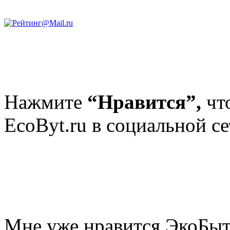
Нажмите
“Нравится”,
чт
EcoByt.ru в социальной се
Мне уже нравится ЭкоБы