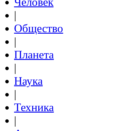
Человек
|
Общество
|
Планета
|
Наука
|
Техника
|