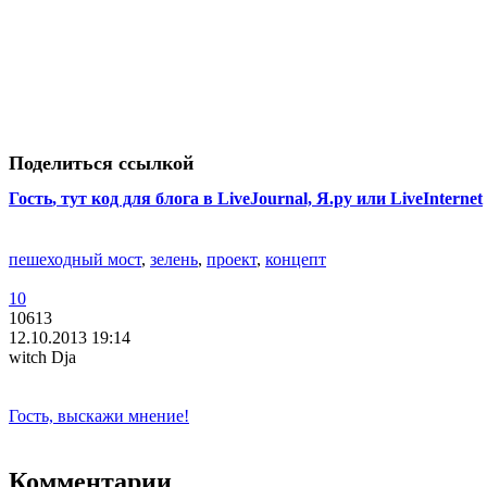
Поделиться ссылкой
Гость
, тут код для блога в LiveJournal, Я.ру или LiveInternet
пешеходный мост
,
зелень
,
проект
,
концепт
10
10613
12.10.2013 19:14
witch Dja
Гость, выскажи мнение!
Комментарии