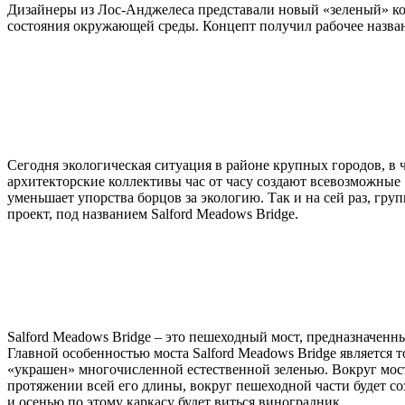
Дизайнеры из Лос-Анджелеса представали новый «зеленый» ко
состояния окружающей среды. Концепт получил рабочее назван
Сегодня экологическая ситуация в районе крупных городов, в 
архитекторские коллективы час от часу создают всевозможные «
уменьшает упорства борцов за экологию. Так и на сей раз, гр
проект, под названием Salford Meadows Bridge.
Salford Meadows Bridge – это пешеходный мост, предназначенн
Главной особенностью моста Salford Meadows Bridge является то
«украшен» многочисленной естественной зеленью. Вокруг моста
протяжении всей его длины, вокруг пешеходной части будет со
и осенью по этому каркасу будет виться виноградник.