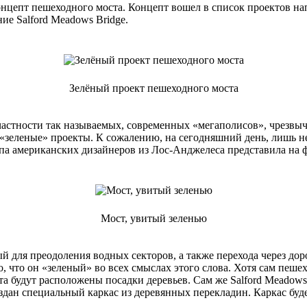
нцепт пешеходного моста. Концепт вошел в список проектов на
ие Salford Meadows Bridge.
Зелёный проект пешеходного моста
частности так называемых, современных «мегаполисов», чрезвыч
зеленые» проекты. К сожалению, на сегодняшний день, лишь незн
уппа американских дизайнеров из Лос-Анджелеса представила на
Мост, увитый зеленью
ый для преодоления водных секторов, а также перехода через д
, что он «зеленый» во всех смыслах этого слова. Хотя сам пешех
 будут расположены посадки деревьев. Сам же Salford Meadows 
здан специальный каркас из деревянных перекладин. Каркас буде