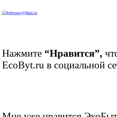
Нажмите
“Нравится”,
чт
EcoByt.ru в социальной се
Мне уже нравится ЭкоБы