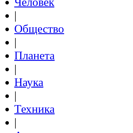
Человек
|
Общество
|
Планета
|
Наука
|
Техника
|