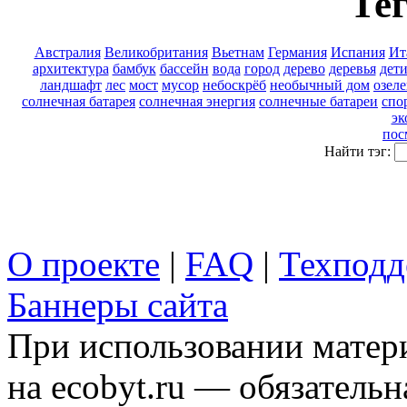
Тег
Австралия
Великобритания
Вьетнам
Германия
Испания
Ит
архитектура
бамбук
бассейн
вода
город
дерево
деревья
дет
ландшафт
лес
мост
мусор
небоскрёб
необычный дом
озел
солнечная батарея
солнечная энергия
солнечные батареи
спо
эк
пос
Найти тэг:
О проекте
|
FAQ
|
Техподд
Баннеры сайта
При использовании матери
на ecobyt.ru — обязательн