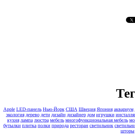
Тег
Apple
LED-панель
Нью-Йорк
США
Швеция
Япония
аквариум
экология
дерево
дети
дизайн
дизайнер
дом
игрушки
инсталля
кухня
лампа
люстра
мебель
многофункциональная мебель
мо
бутылки
плитка
полки
природа
ресторан
светильник
светильн
шторы