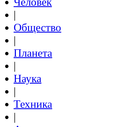
Человек
|
Общество
|
Планета
|
Наука
|
Техника
|