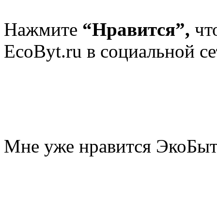
Нажмите
“Нравится”,
чт
EcoByt.ru в социальной се
Мне уже нравится ЭкоБы