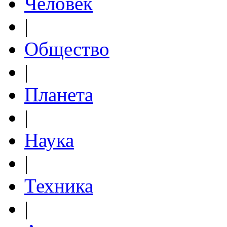
Человек
|
Общество
|
Планета
|
Наука
|
Техника
|