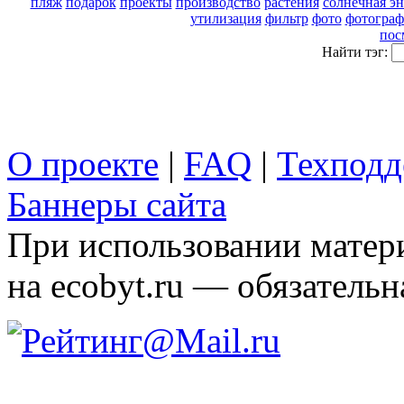
пляж
подарок
проекты
производство
растения
солнечная эн
утилизация
фильтр
фото
фотогра
пос
Найти тэг:
О проекте
|
FAQ
|
Техподд
Баннеры сайта
При использовании матери
на ecobyt.ru — обязательн