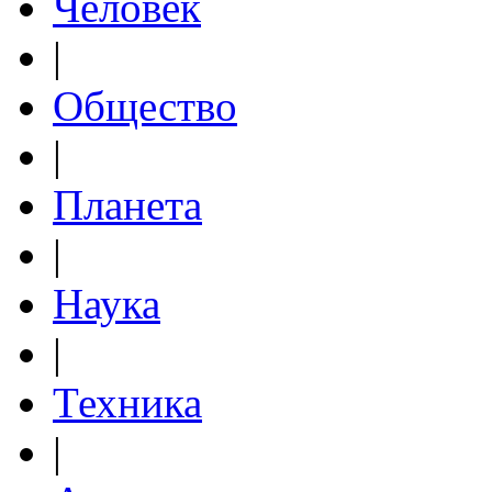
Человек
|
Общество
|
Планета
|
Наука
|
Техника
|