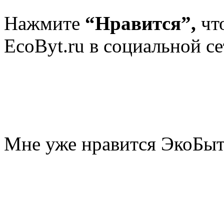
Нажмите
“Нравится”,
чт
EcoByt.ru в социальной се
Мне уже нравится ЭкоБы