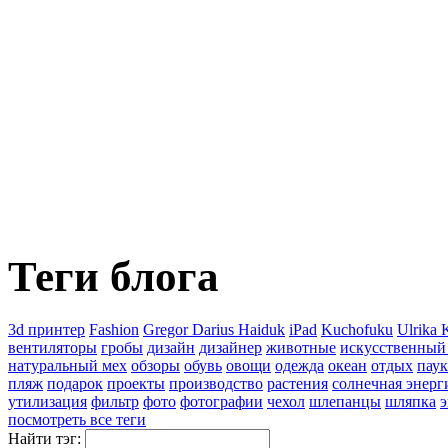
Теги блога
3d принтер
Fashion
Gregor Darius Haiduk
iPad
Kuchofuku
Ulrika 
вентиляторы
гробы
дизайн
дизайнер
животные
искусственный
натуральный мех
обзоры
обувь
овощи
одежда
океан
отдых
паук
пляж
подарок
проекты
производство
растения
солнечная энерг
утилизация
фильтр
фото
фотографии
чехол
шлепанцы
шляпка
э
посмотреть все теги
Найти тэг: