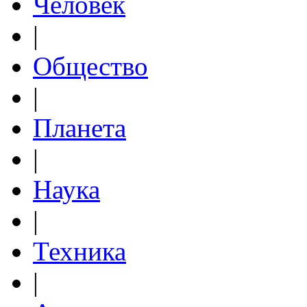
Человек
|
Общество
|
Планета
|
Наука
|
Техника
|