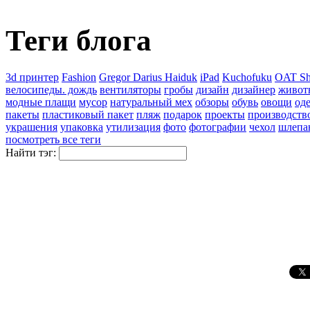
Теги блога
3d принтер
Fashion
Gregor Darius Haiduk
iPad
Kuchofuku
OAT Sh
велосипеды. дождь
вентиляторы
гробы
дизайн
дизайнер
живот
модные плащи
мусор
натуральный мех
обзоры
обувь
овощи
од
пакеты
пластиковый пакет
пляж
подарок
проекты
производств
украшения
упаковка
утилизация
фото
фотографии
чехол
шлепа
посмотреть все теги
Найти тэг: