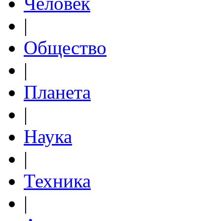
Человек
|
Общество
|
Планета
|
Наука
|
Техника
|