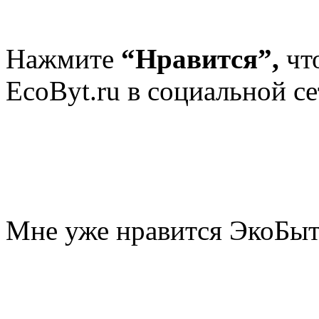
Нажмите
“Нравится”,
чт
EcoByt.ru в социальной се
Мне уже нравится ЭкоБы