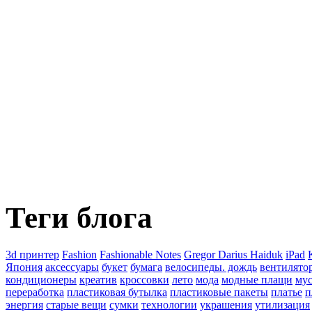
Теги блога
3d принтер
Fashion
Fashionable Notes
Gregor Darius Haiduk
iPad
Япония
аксессуары
букет
бумага
велосипеды. дождь
вентилято
кондиционеры
креатив
кроссовки
лето
мода
модные плащи
му
переработка
пластиковая бутылка
пластиковые пакеты
платье
п
энергия
старые вещи
сумки
технологии
украшения
утилизация