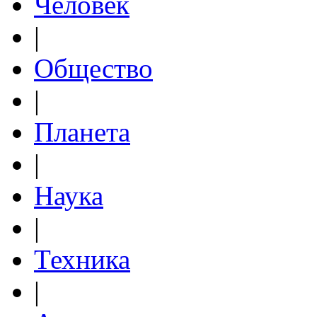
Человек
|
Общество
|
Планета
|
Наука
|
Техника
|