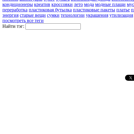
кондиционеры
креатив
кроссовки
лето
мода
модные плащи
му
переработка
пластиковая бутылка
пластиковые пакеты
платье
п
энергия
старые вещи
сумки
технологии
украшения
утилизация
посмотреть все теги
Найти тэг: