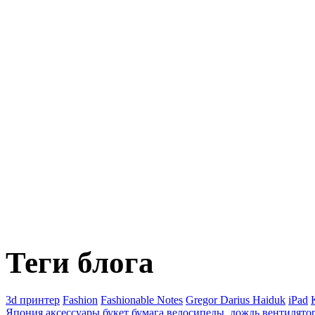
Теги блога
3d принтер
Fashion
Fashionable Notes
Gregor Darius Haiduk
iPad
Япония
аксессуары
букет
бумага
велосипеды. дождь
вентилято