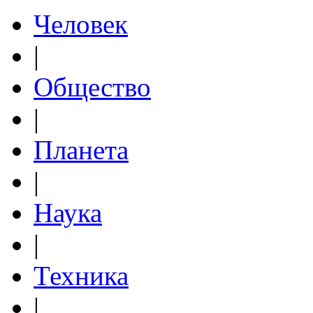
Человек
|
Общество
|
Планета
|
Наука
|
Техника
|