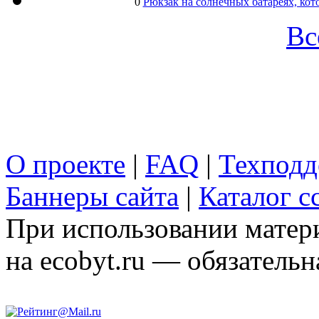
0
Рюкзак на солнечных батареях, кот
Вс
О проекте
|
FAQ
|
Техподд
Баннеры сайта
|
Каталог с
При использовании матери
на ecobyt.ru — обязательн