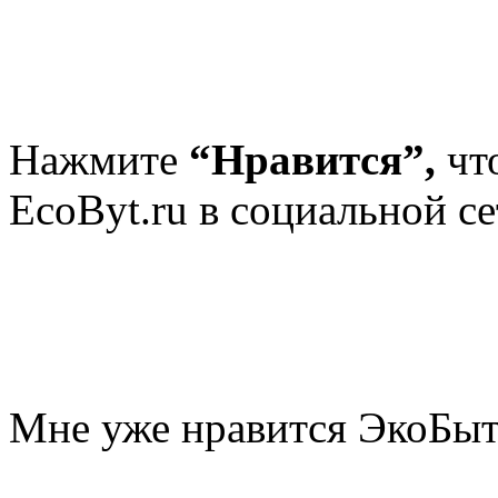
Нажмите
“Нравится”,
чт
EcoByt.ru в социальной се
Мне уже нравится ЭкоБы