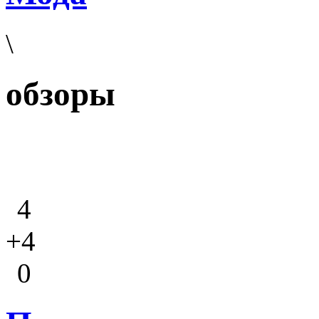
\
обзоры
4
+4
0