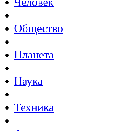
Человек
|
Общество
|
Планета
|
Наука
|
Техника
|