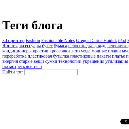
Теги блога
3d принтер
Fashion
Fashionable Notes
Gregor Darius Haiduk
iPad
Япония
аксессуары
букет
бумага
велосипеды. дождь
вентилято
кондиционеры
креатив
кроссовки
лето
мода
модные плащи
му
переработка
пластиковая бутылка
пластиковые пакеты
платье
п
энергия
старые вещи
сумки
технологии
украшения
утилизация
посмотреть все теги
Найти тэг: