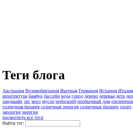
Теги блога
Австралия
Великобритания
Вьетнам
Германия
Испания
Италия
архитектура
бамбук
бассейн
вода
город
дерево
деревья
дети
ди
ландшафт
лес
мост
мусор
небоскрёб
необычный дом
озеленени
солнечная батарея
солнечная энергия
солнечные батареи
спорт
экология
энергия
посмотреть все теги
Найти тэг: