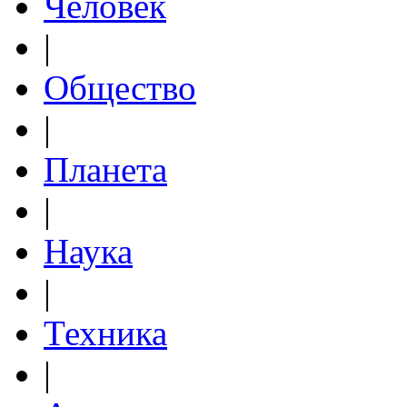
Человек
|
Общество
|
Планета
|
Наука
|
Техника
|