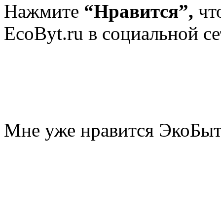
Нажмите
“Нравится”,
чт
EcoByt.ru в социальной се
Мне уже нравится ЭкоБы