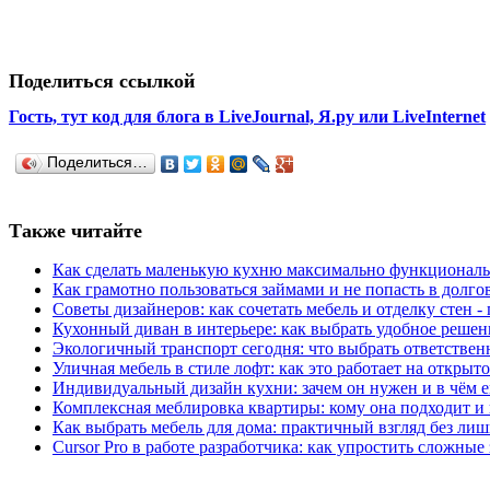
Поделиться ссылкой
Гость, тут код для блога в LiveJournal, Я.ру или LiveInternet
Поделиться…
Также читайте
Как сделать маленькую кухню максимально функциональ
Как грамотно пользоваться займами и не попасть в долг
Советы дизайнеров: как сочетать мебель и отделку стен -
Кухонный диван в интерьере: как выбрать удобное решен
Экологичный транспорт сегодня: что выбрать ответствен
Уличная мебель в стиле лофт: как это работает на открыт
Индивидуальный дизайн кухни: зачем он нужен и в чём 
Комплексная меблировка квартиры: кому она подходит и 
Как выбрать мебель для дома: практичный взгляд без ли
Cursor Pro в работе разработчика: как упростить сложные