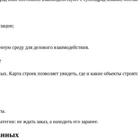
зации;
нную среду для делового взаимодействия.
е
х. Карта строек позволяет увидеть, где и какие объекты стро
ты.
тегии: не ждать заказ, а находить его заранее.
анных