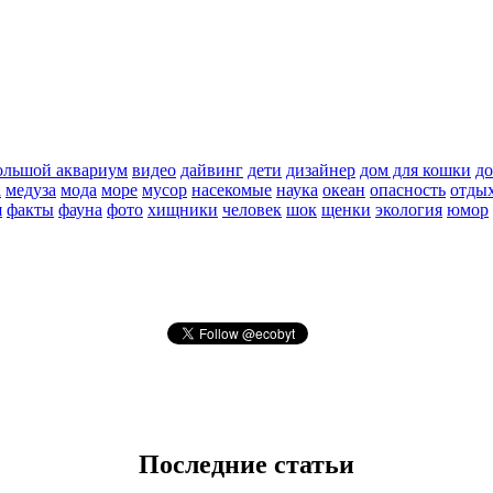
ольшой аквариум
видео
дайвинг
дети
дизайнер
дом для кошки
д
а
медуза
мода
море
мусор
насекомые
наука
океан
опасность
отды
я
факты
фауна
фото
хищники
человек
шок
щенки
экология
юмор
Последние статьи