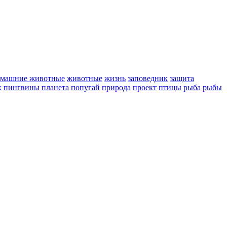
омашние животные
животные
жизнь
заповедник
защита
х
пингвины
планета
попугай
природа
проект
птицы
рыба
рыбы