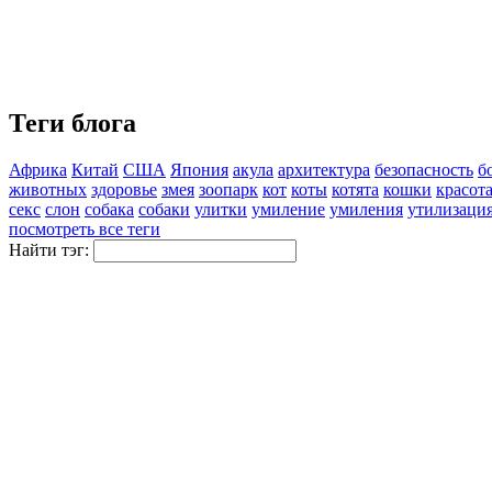
Теги блога
Африка
Китай
США
Япония
акула
архитектура
безопасность
б
животных
здоровье
змея
зоопарк
кот
коты
котята
кошки
красот
секс
слон
собака
собаки
улитки
умиление
умиления
утилизаци
посмотреть все теги
Найти тэг: