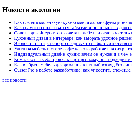
Новости экологии
Как сделать маленькую кухню максимально функциональ
Как грамотно пользоваться займами и не попасть в долг
Советы дизайнеров: как сочетать мебель и отделку стен -
Кухонный диван в интерьере: как выбрать удобное решен
Экологичный транспорт сегодня: что выбрать ответствен
Уличная мебель в стиле лофт: как это работает на открыт
Индивидуальный дизайн кухни: зачем он нужен и в чём 
Комплексная меблировка квартиры: кому она подходит и 
Как выбрать мебель для дома: практичный взгляд без ли
Cursor Pro в работе разработчика: как упростить сложные
все новости