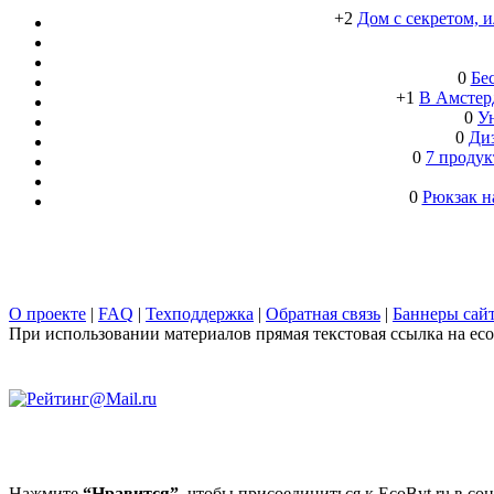
+2
Дом с секретом, 
0
Бе
+1
В Амстерд
0
Ун
0
Ди
0
7 продук
0
Рюкзак н
О проекте
|
FAQ
|
Техподдержка
|
Обратная связь
|
Баннеры сай
При использовании материалов прямая текстовая ссылка на ecob
Нажмите
“Нравится”,
чтобы присоединиться к EcoByt.ru в соц