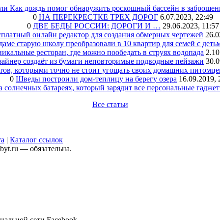
или Как дождь помог обнаружить роскошный бассейн в заброшен
0
НА ПЕРЕКРЕСТКЕ ТРЕХ ДОРОГ
6.07.2023, 22:49
0
ДВЕ БЕДЫ РОССИИ: ДОРОГИ И …
29.06.2023, 11:57
сплатный онлайн редактор для создания обмерных чертежей
26.0
аме старую школу преобразовали в 10 квартир для семей с деть
икальные ресторан, где можно пообедать в струях водопада
2.10
зайнер создаёт из бумаги неповторимые подводные пейзажи
30.0
тов, которыми точно не стоит угощать своих домашних питомце
0
Шведы построили дом-теплицу на берегу озера
16.09.2019, 
а солнечных батареях, который зарядит все персональные гадже
Все статьи
та
|
Каталог ссылок
yt.ru — обязательна.
иальной сети Facebook.