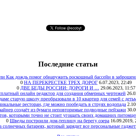
Последние статьи
или Как дождь помог обнаружить роскошный бассейн в заброшен
0
НА ПЕРЕКРЕСТКЕ ТРЕХ ДОРОГ
6.07.2023, 22:49
0
ДВЕ БЕДЫ РОССИИ: ДОРОГИ И …
29.06.2023, 11:57
сплатный онлайн редактор для создания обмерных чертежей
26.0
аме старую школу преобразовали в 10 квартир для семей с деть
икальные ресторан, где можно пообедать в струях водопада
2.10
зайнер создаёт из бумаги неповторимые подводные пейзажи
30.0
тов, которыми точно не стоит угощать своих домашних питомце
0
Шведы построили дом-теплицу на берегу озера
16.09.2019, 
а солнечных батареях, который зарядит все персональные гадже