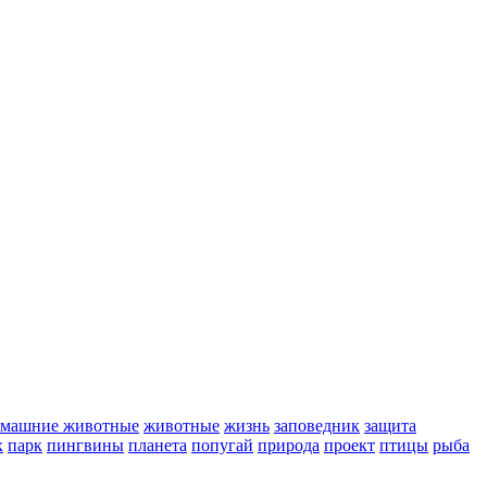
омашние животные
животные
жизнь
заповедник
защита
х
парк
пингвины
планета
попугай
природа
проект
птицы
рыба