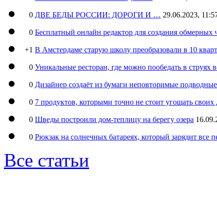
0
ДВЕ БЕДЫ РОССИИ: ДОРОГИ И …
29.06.2023, 11:5
0
Бесплатный онлайн редактор для создания обмерных 
+1
В Амстердаме старую школу преобразовали в 10 кварт
0
Уникальные ресторан, где можно пообедать в струях 
0
Дизайнер создаёт из бумаги неповторимые подводны
0
7 продуктов, которыми точно не стоит угощать свои
0
Шведы построили дом-теплицу на берегу озера
16.09.
0
Рюкзак на солнечных батареях, который зарядит все 
Все статьи