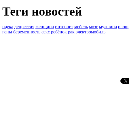
Теги новостей
наука
депрессия
женщина
интернет
мебель
мозг
мужчина
овощ
гены
беременность
секс
ребёнок
рак
электромобиль