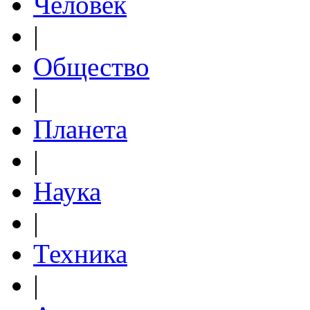
Человек
|
Общество
|
Планета
|
Наука
|
Техника
|