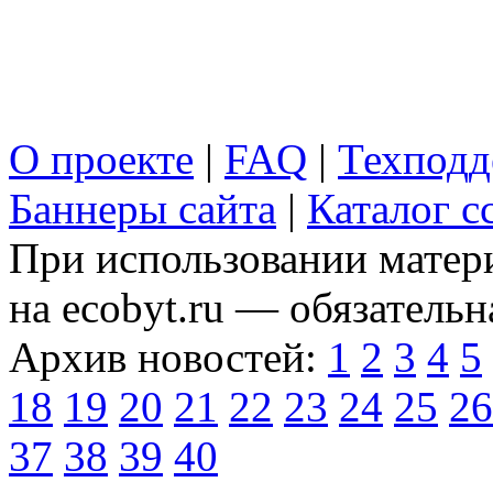
О проекте
|
FAQ
|
Техподд
Баннеры сайта
|
Каталог с
При использовании матери
на ecobyt.ru — обязательн
Архив новостей:
1
2
3
4
5
18
19
20
21
22
23
24
25
26
37
38
39
40