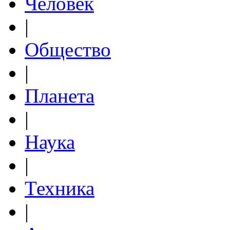
Человек
|
Общество
|
Планета
|
Наука
|
Техника
|