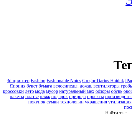
Э
Тег
3d принтер
Fashion
Fashionable Notes
Gregor Darius Haiduk
iPa
Япония
букет
бумага
велосипеды. дождь
вентиляторы
гроб
кроссовки
лето
мода
мусор
натуральный мех
обзоры
обувь
ово
пакеты
платье
пляж
подарок
природа
проекты
производств
покупок
сумки
технологии
украшения
утилизация
пос
Найти тэг: