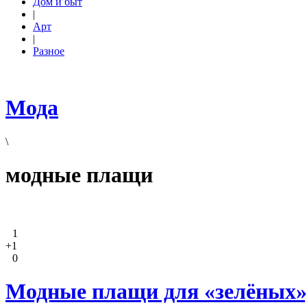
Дом и быт
|
Арт
|
Разное
Мода
\
модные плащи
1
+1
0
Модные плащи для «зелёных»,