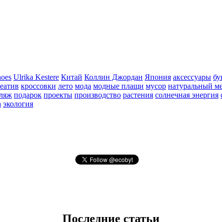
oes
Ulrika Kestere
Китай
Коллин Джордан
Япония
аксессуары
бу
еатив
кроссовки
лето
мода
модные плащи
мусор
натуральный м
ляж
подарок
проекты
производство
растения
солнечная энергия
а
экология
Последние статьи