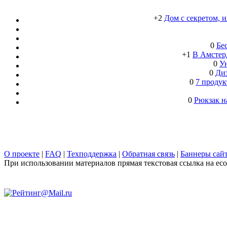
+2
Дом с секретом, 
0
Бе
+1
В Амстерд
0
Ун
0
Ди
0
7 продук
0
Рюкзак н
О проекте
|
FAQ
|
Техподдержка
|
Обратная связь
|
Баннеры сай
При использовании материалов прямая текстовая ссылка на ecob