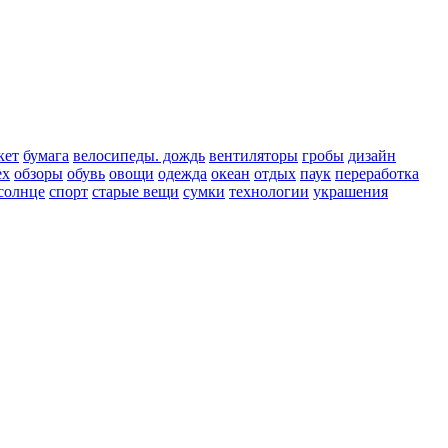
кет
бумага
велосипеды. дождь
вентиляторы
гробы
дизайн
ех
обзоры
обувь
овощи
одежда
океан
отдых
паук
переработка
солнце
спорт
старые вещи
сумки
технологии
украшения