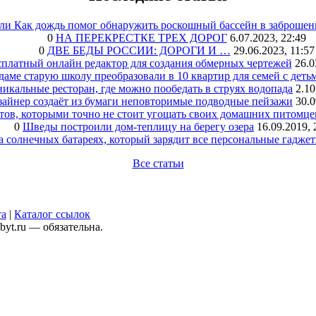
или Как дождь помог обнаружить роскошный бассейн в заброшен
0
НА ПЕРЕКРЕСТКЕ ТРЕХ ДОРОГ
6.07.2023, 22:49
0
ДВЕ БЕДЫ РОССИИ: ДОРОГИ И …
29.06.2023, 11:57
сплатный онлайн редактор для создания обмерных чертежей
26.0
аме старую школу преобразовали в 10 квартир для семей с деть
икальные ресторан, где можно пообедать в струях водопада
2.10
зайнер создаёт из бумаги неповторимые подводные пейзажи
30.0
тов, которыми точно не стоит угощать своих домашних питомце
0
Шведы построили дом-теплицу на берегу озера
16.09.2019, 
а солнечных батареях, который зарядит все персональные гадже
Все статьи
та
|
Каталог ссылок
yt.ru — обязательна.