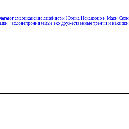
длагают американские дизайнеры Юрика Накадзоно и Мари Саэки
лащи - водонепроницаемые эко-дружественные тренчи и накидки