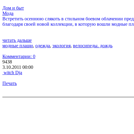
Дом и быт
Мода
Встретить осеннюю слякоть в стильном боевом облачении пре
благодаря своей новой коллекции, в которую вошли модные п
читать дальше
модные плащи
,
одежда
,
экология
,
велосипеды. дождь
Комментарии: 0
9438
3.10.2011 00:00
witch Dja
Печать