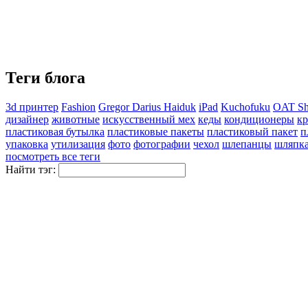
Теги блога
3d принтер
Fashion
Gregor Darius Haiduk
iPad
Kuchofuku
OAT Sh
дизайнер
животные
искусственный мех
кеды
кондиционеры
кр
пластиковая бутылка
пластиковые пакеты
пластиковый пакет
п
упаковка
утилизация
фото
фотографии
чехол
шлепанцы
шляпк
посмотреть все теги
Найти тэг: