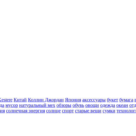
Kestere
Китай
Коллин Джордан
Япония
аксессуары
букет
бумага
да
мусор
натуральный мех
обзоры
обувь
овощи
одежда
океан
от
ния
солнечная энергия
солнце
спорт
старые вещи
сумки
технолог