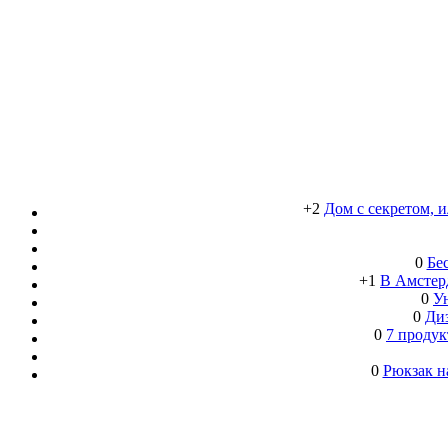
+2
Дом с секретом, 
0
Бе
+1
В Амстерд
0
Ун
0
Ди
0
7 продук
0
Рюкзак н