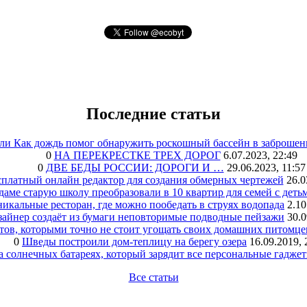
Последние статьи
или Как дождь помог обнаружить роскошный бассейн в заброшен
0
НА ПЕРЕКРЕСТКЕ ТРЕХ ДОРОГ
6.07.2023, 22:49
0
ДВЕ БЕДЫ РОССИИ: ДОРОГИ И …
29.06.2023, 11:57
сплатный онлайн редактор для создания обмерных чертежей
26.0
аме старую школу преобразовали в 10 квартир для семей с деть
икальные ресторан, где можно пообедать в струях водопада
2.10
зайнер создаёт из бумаги неповторимые подводные пейзажи
30.0
тов, которыми точно не стоит угощать своих домашних питомце
0
Шведы построили дом-теплицу на берегу озера
16.09.2019, 
а солнечных батареях, который зарядит все персональные гадже
Все статьи