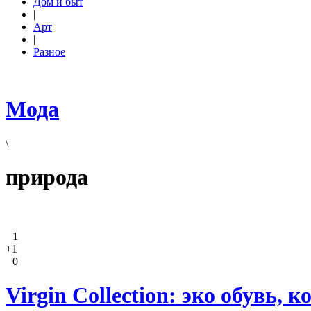
Дом и быт
|
Арт
|
Разное
Мода
\
природа
1
+1
0
Virgin Collection: эко обувь, 