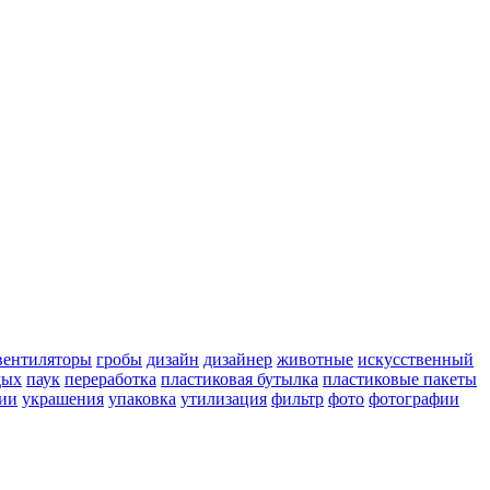
вентиляторы
гробы
дизайн
дизайнер
животные
искусственный
дых
паук
переработка
пластиковая бутылка
пластиковые пакеты
ии
украшения
упаковка
утилизация
фильтр
фото
фотографии