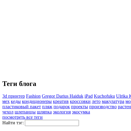
Теги блога
3d принтер
Fashion
Gregor Darius Haiduk
iPad
Kuchofuku
Ulrika 
мех
кеды
кондиционеры
креатив
кроссовки
лето
макулатура
мо
пластиковый пакет
пляж
подарок
проекты
производство
расте
чехол
шлепанцы
шляпка
экология
экосумка
посмотреть все теги
Найти тэг: