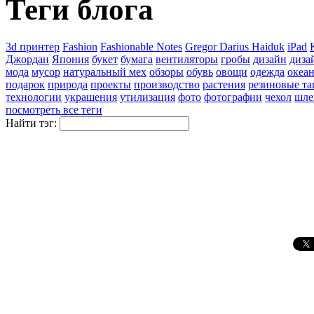
Теги блога
3d принтер
Fashion
Fashionable Notes
Gregor Darius Haiduk
iPad
Джордан
Япония
букет
бумага
вентиляторы
гробы
дизайн
диза
мода
мусор
натуральный мех
обзоры
обувь
овощи
одежда
океа
подарок
природа
проекты
производство
растения
резиновые та
технологии
украшения
утилизация
фото
фотографии
чехол
шле
посмотреть все теги
Найти тэг: