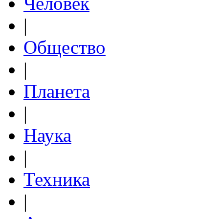
Человек
|
Общество
|
Планета
|
Наука
|
Техника
|