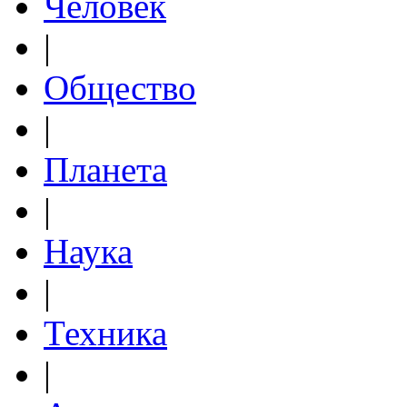
Человек
|
Общество
|
Планета
|
Наука
|
Техника
|