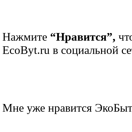
Нажмите
“Нравится”,
чт
EcoByt.ru в социальной се
Мне уже нравится ЭкоБы