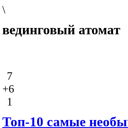
\
вединговый атомат
7
+6
1
Топ-10 самые необ