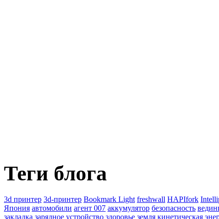
Теги блога
3d принтер
3d-принтер
Bookmark Light
freshwall
HAPIfork
Intell
Япония
автомобили
агент 007
аккумулятор
безопасность
ведин
закладка
зарядное устройство
здоровье
земля
кинетическая эне