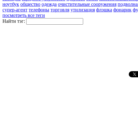
ноутбук
общество
одежда
очистительные сооружения
подволна
супер-агент
телефоны
торговля
утилизация
флэшка
фонарик
фу
посмотреть все теги
Найти тэг: