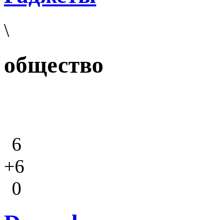
\
общество
6
+6
0