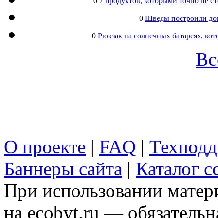
0
7 продуктов, которыми точно не с
0
Шведы построили дом
0
Рюкзак на солнечных батареях, кот
Вс
О проекте
|
FAQ
|
Техподд
Баннеры сайта
|
Каталог с
При использовании матери
на ecobyt.ru — обязательн