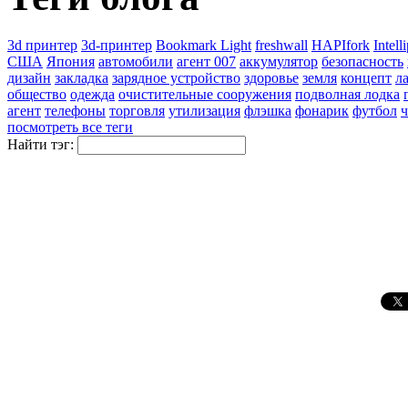
3d принтер
3d-принтер
Bookmark Light
freshwall
HAPIfork
Intell
США
Япония
автомобили
агент 007
аккумулятор
безопасность
дизайн
закладка
зарядное устройство
здоровье
земля
концепт
л
общество
одежда
очистительные сооружения
подволная лодка
агент
телефоны
торговля
утилизация
флэшка
фонарик
футбол
ч
посмотреть все теги
Найти тэг: