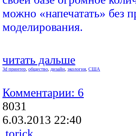
можно «напечатать» без п
моделирования.
читать дальше
3d принтер
,
общество
,
дизайн
,
экология
,
США
Комментарии: 6
8031
6.03.2013 22:40
torick