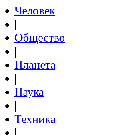
Человек
|
Общество
|
Планета
|
Наука
|
Техника
|