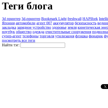
Теги блога
3d принтер
3d-принтер
Bookmark Light
freshwall
HAPIfork
Intell
Япония
автомобили
агент 007
аккумулятор
безопасность
ведин
закладка
зарядное устройство
здоровье
земля
кинетическая эне
ноутбук
общество
одежда
очистительные сооружения
подволна
супер-агент
телефоны
торговля
утилизация
флэшка
фонарик
фу
посмотреть все теги
Найти тэг: