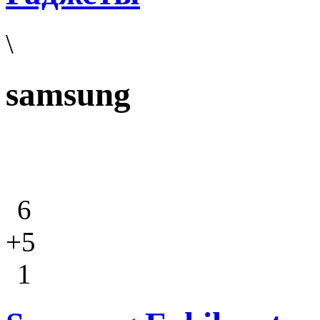
\
samsung
6
+5
1