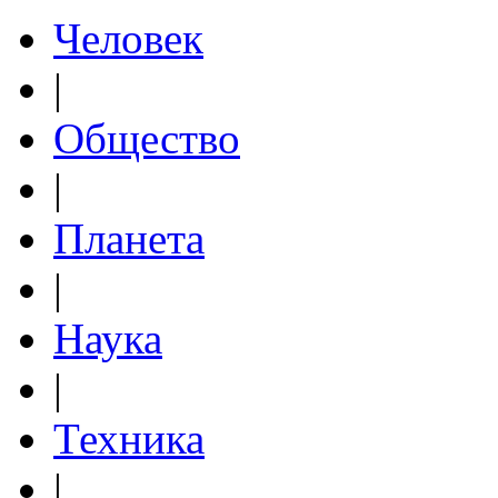
Человек
|
Общество
|
Планета
|
Наука
|
Техника
|