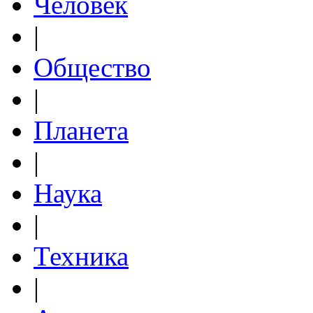
Человек
|
Общество
|
Планета
|
Наука
|
Техника
|