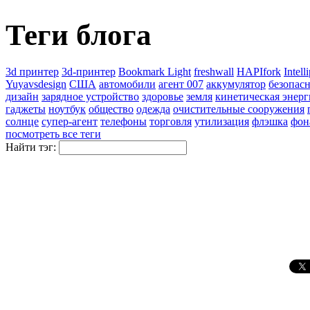
Теги блога
3d принтер
3d-принтер
Bookmark Light
freshwall
HAPIfork
Intell
Yuyavsdesign
США
автомобили
агент 007
аккумулятор
безопасн
дизайн
зарядное устройство
здоровье
земля
кинетическая энерг
гаджеты
ноутбук
общество
одежда
очистительные сооружения
солнце
супер-агент
телефоны
торговля
утилизация
флэшка
фон
посмотреть все теги
Найти тэг: