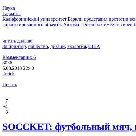
Наука
Гаджеты
Калифорнийский университет Беркли представил прототип венд
спроектированного объекта. Автомат Dreambox имеет в своей 
читать дальше
3d принтер
,
общество
,
дизайн
,
экология
,
США
Комментарии: 6
8036
6.03.2013 22:40
torick
Печать
7
+4
3
SOCCKET: футбольный мяч, 