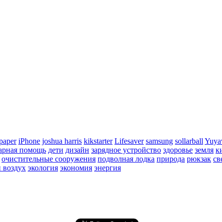
ipaper
iPhone
joshua harris
kikstarter
Lifesaver
samsung
sollarball
Yuya
арная помощь
дети
дизайн
зарядное устройство
здоровье
земля
к
очистительные сооружения
подволная лодка
природа
рюкзак
св
 воздух
экология
экономия
энергия