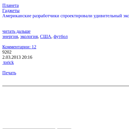
Планета
Гаджеты
Американские разработчики спроектировали удивительный экол
читать дальше
энергия
,
экология
,
США
,
футбол
Комментарии: 12
9202
2.03.2013 20:16
torick
Печать