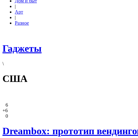
Дом и быт
|
Арт
|
Разное
Гаджеты
\
США
6
+6
0
Dreambox: прототип вендинго