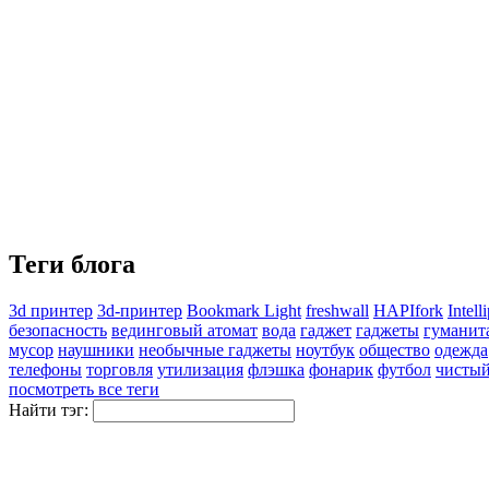
Теги блога
3d принтер
3d-принтер
Bookmark Light
freshwall
HAPIfork
Intell
безопасность
вединговый атомат
вода
гаджет
гаджеты
гуманит
мусор
наушники
необычные гаджеты
ноутбук
общество
одежда
телефоны
торговля
утилизация
флэшка
фонарик
футбол
чистый
посмотреть все теги
Найти тэг: