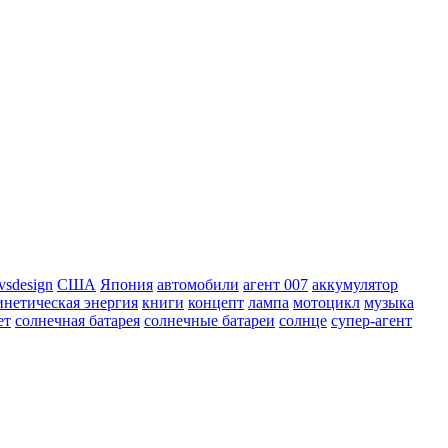
vsdesign
США
Япония
автомобили
агент 007
аккумулятор
инетическая энергия
книги
концепт
лампа
мотоцикл
музыка
ет
солнечная батарея
солнечные батареи
солнце
супер-агент