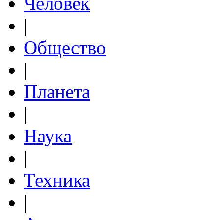
Человек
|
Общество
|
Планета
|
Наука
|
Техника
|