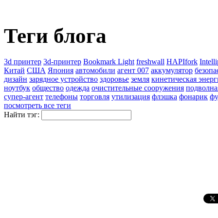
Теги блога
3d принтер
3d-принтер
Bookmark Light
freshwall
HAPIfork
Intell
Китай
США
Япония
автомобили
агент 007
аккумулятор
безопа
дизайн
зарядное устройство
здоровье
земля
кинетическая энерг
ноутбук
общество
одежда
очистительные сооружения
подволна
супер-агент
телефоны
торговля
утилизация
флэшка
фонарик
фу
посмотреть все теги
Найти тэг: