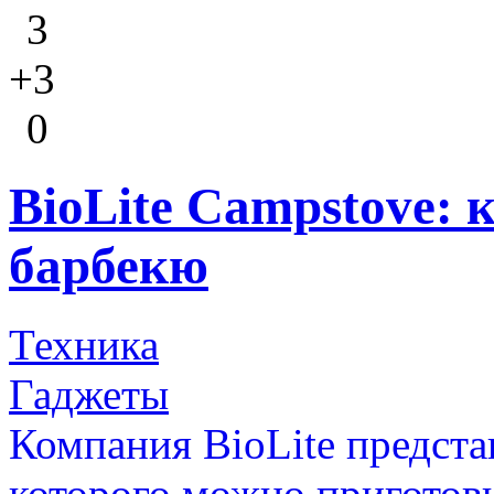
3
+3
0
BioLite Campstove: 
барбекю
Техника
Гаджеты
Компания BioLite предст
которого можно приготови