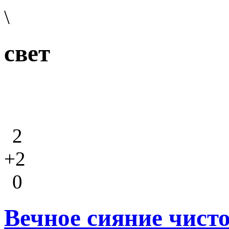
\
свет
2
+2
0
Вечное сияние чист