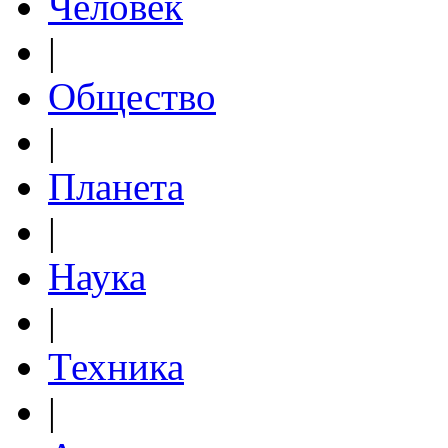
Человек
|
Общество
|
Планета
|
Наука
|
Техника
|