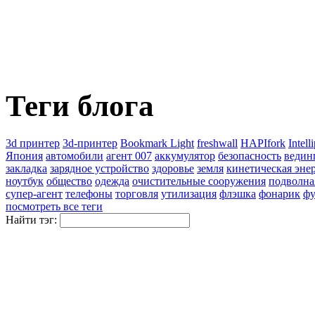
Теги блога
3d принтер
3d-принтер
Bookmark Light
freshwall
HAPIfork
Intell
Япония
автомобили
агент 007
аккумулятор
безопасность
ведин
закладка
зарядное устройство
здоровье
земля
кинетическая эне
ноутбук
общество
одежда
очистительные сооружения
подволна
супер-агент
телефоны
торговля
утилизация
флэшка
фонарик
фу
посмотреть все теги
Найти тэг: