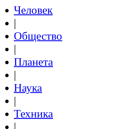
Человек
|
Общество
|
Планета
|
Наука
|
Техника
|