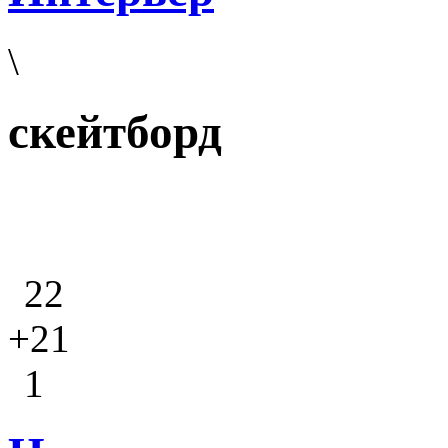
\
скейтборд
22
+21
1