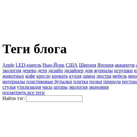
Теги блога
Apple
LED-панель
Нью-Йорк
США
Швеция
Япония
аквариум
экология
дерево
дети
дизайн
дизайнер
дом
журналы
игрушки
и
животных
кофе
кресло
кровать
кухня
лампа
люстра
мебель
мно
материалы
пластиковые бутылки
плитка
полки
природа
рестор
стулья
утилизация
часы
шторы
экология
экономия
посмотреть все теги
Найти тэг: