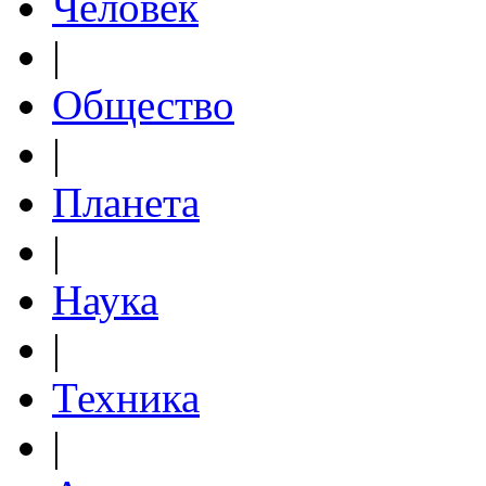
Человек
|
Общество
|
Планета
|
Наука
|
Техника
|