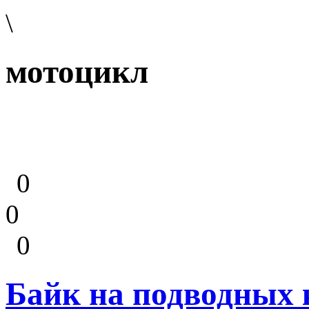
\
мотоцикл
0
0
0
Байк на подводных 