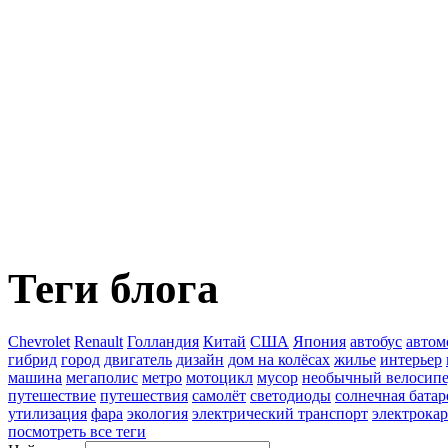
Теги блога
Chevrolet
Renault
Голландия
Китай
США
Япония
автобус
автом
гибрид
город
двигатель
дизайн
дом на колёсах
жилье
интерьер
машина
мегаполис
метро
мотоцикл
мусор
необычный велосип
путешествие
путешествия
самолёт
светодиоды
солнечная батар
утилизация
фара
экология
электрический транспорт
электрокар
посмотреть все теги