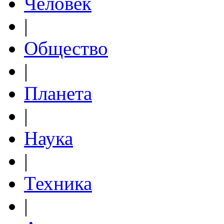
Человек
|
Общество
|
Планета
|
Наука
|
Техника
|