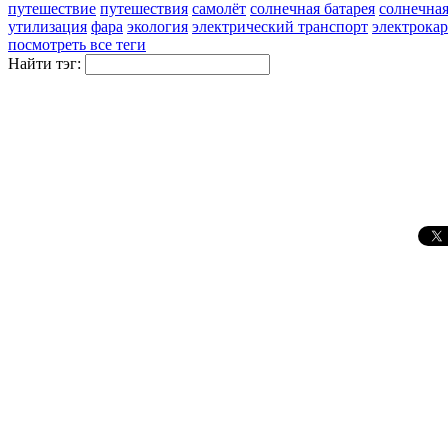
путешествие
путешествия
самолёт
солнечная батарея
солнечная
утилизация
фара
экология
электрический транспорт
электрокар
посмотреть все теги
Найти тэг: