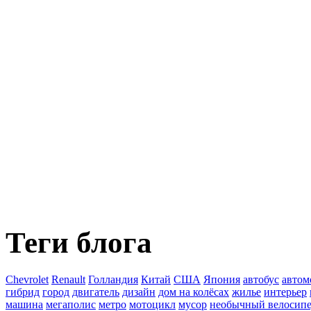
Теги блога
Chevrolet
Renault
Голландия
Китай
США
Япония
автобус
автом
гибрид
город
двигатель
дизайн
дом на колёсах
жилье
интерьер
машина
мегаполис
метро
мотоцикл
мусор
необычный велосип