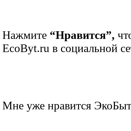
Нажмите
“Нравится”,
чт
EcoByt.ru в социальной се
Мне уже нравится ЭкоБы