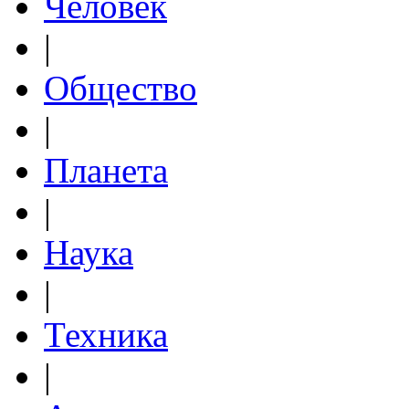
Человек
|
Общество
|
Планета
|
Наука
|
Техника
|