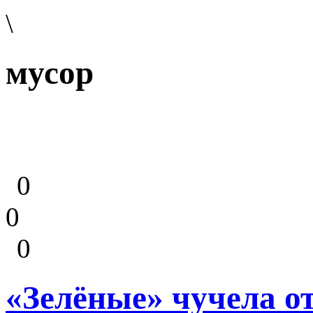
\
мусор
0
0
0
«Зелёные» чучела о