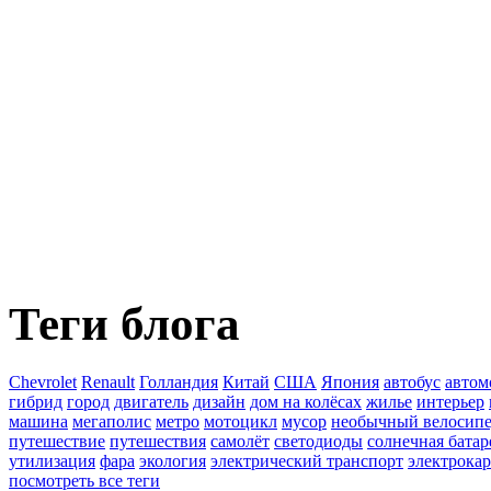
Теги блога
Chevrolet
Renault
Голландия
Китай
США
Япония
автобус
автом
гибрид
город
двигатель
дизайн
дом на колёсах
жилье
интерьер
машина
мегаполис
метро
мотоцикл
мусор
необычный велосип
путешествие
путешествия
самолёт
светодиоды
солнечная батар
утилизация
фара
экология
электрический транспорт
электрокар
посмотреть все теги