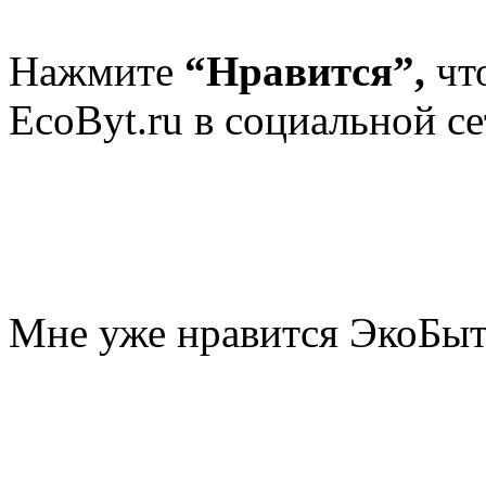
Нажмите
“Нравится”,
чт
EcoByt.ru в социальной се
Мне уже нравится ЭкоБы