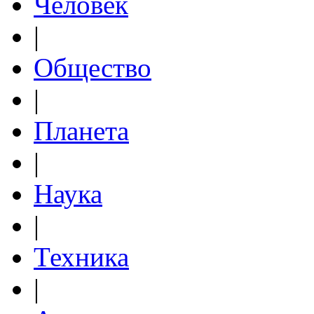
Человек
|
Общество
|
Планета
|
Наука
|
Техника
|