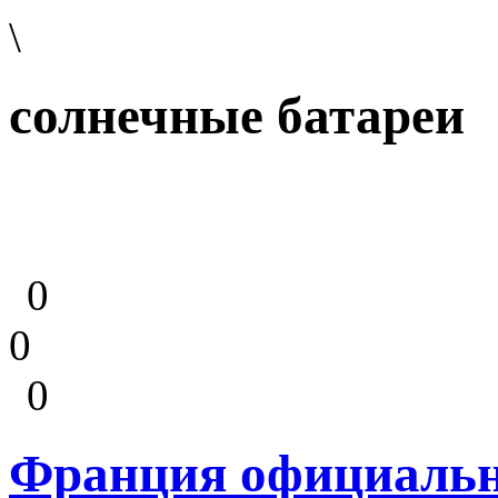
\
солнечные батареи
0
0
0
Франция официальн