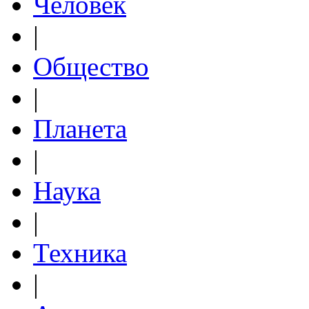
Человек
|
Общество
|
Планета
|
Наука
|
Техника
|