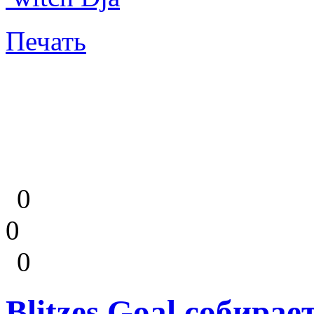
Печать
0
0
0
Blitzes Goal собирае