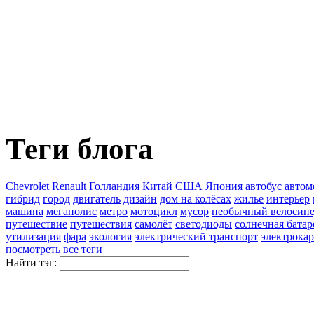
Теги блога
Chevrolet
Renault
Голландия
Китай
США
Япония
автобус
автом
гибрид
город
двигатель
дизайн
дом на колёсах
жилье
интерьер
машина
мегаполис
метро
мотоцикл
мусор
необычный велосип
путешествие
путешествия
самолёт
светодиоды
солнечная батар
утилизация
фара
экология
электрический транспорт
электрокар
посмотреть все теги
Найти тэг: