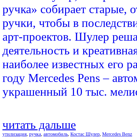
ручка» собирает старые,
ручки, чтобы в последств
арт-проектов. Шулер решае
деятельность и креативна
наиболее известных его р
году Mercedes Pens – авт
украшенный 10 тыс. мели
читать дальше
утилизация
,
ручка
,
автомобиль
,
Костас Шулер
,
Mercedes Benz