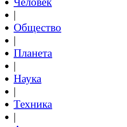
Человек
|
Общество
|
Планета
|
Наука
|
Техника
|