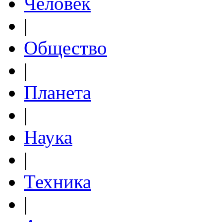
Человек
|
Общество
|
Планета
|
Наука
|
Техника
|