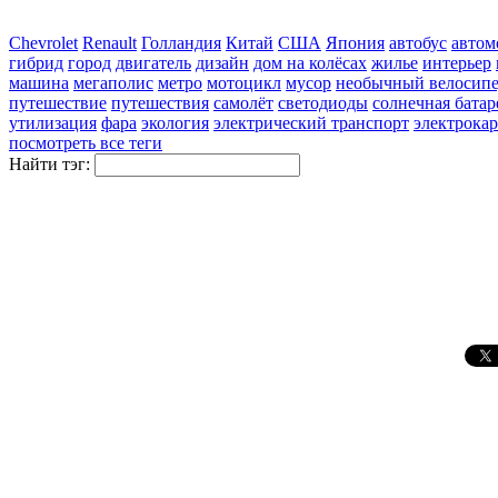
Chevrolet
Renault
Голландия
Китай
США
Япония
автобус
автом
гибрид
город
двигатель
дизайн
дом на колёсах
жилье
интерьер
машина
мегаполис
метро
мотоцикл
мусор
необычный велосип
путешествие
путешествия
самолёт
светодиоды
солнечная батар
утилизация
фара
экология
электрический транспорт
электрокар
посмотреть все теги
Найти тэг: