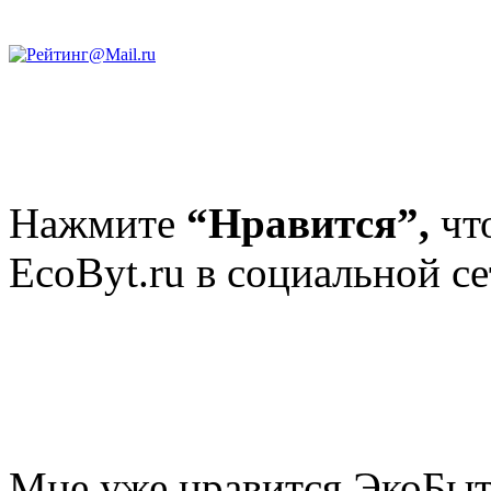
Нажмите
“Нравится”,
чт
EcoByt.ru в социальной се
Мне уже нравится ЭкоБы