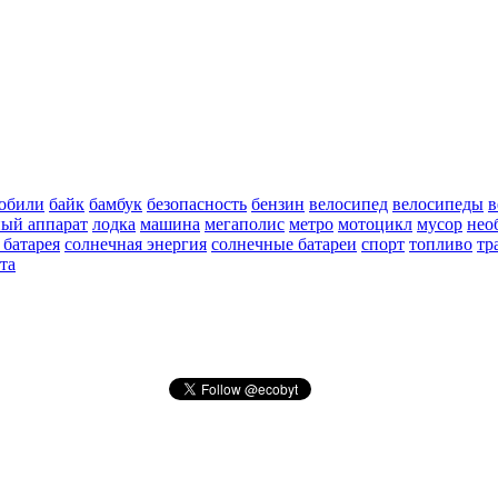
обили
байк
бамбук
безопасность
бензин
велосипед
велосипеды
в
ный аппарат
лодка
машина
мегаполис
метро
мотоцикл
мусор
нео
 батарея
солнечная энергия
солнечные батареи
спорт
топливо
тр
та