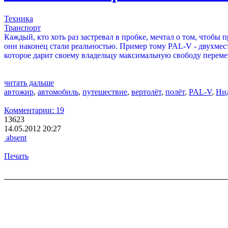
Техника
Транспорт
Каждый, кто хоть раз застревал в пробке, мечтал о том, чтоб
они наконец стали реальностью. Пример тому PAL-V - двухмес
которое дарит своему владельцу максимальную свободу перем
читать дальше
автожир
,
автомобиль
,
путешествие
,
вертолёт
,
полёт
,
PAL-V
,
Ни
Комментарии: 19
13623
14.05.2012 20:27
absent
Печать