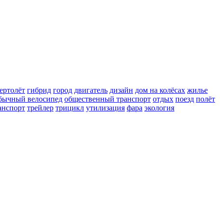
ертолёт
гибрид
город
двигатель
дизайн
дом на колёсах
жилье
бычный велосипед
общественный транспорт
отдых
поезд
полёт
анспорт
трейлер
трицикл
утилизация
фара
экология