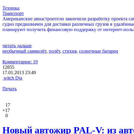
Техника
Транспорт
Американские авиастроители закончили разработку проекта са
судно предназначен для доставки различных грузов в удалённы
планируют получить финансовую поддержку от интернет-польз
читать дальше
необычный саммолёт
,
полёт
,
стихия
,
солнечные батареи
Комментарии: 19
12855
17.01.2013 23:49
witch Dja
Печать
17
+17
0
Новый автожир PAL-V: из авт