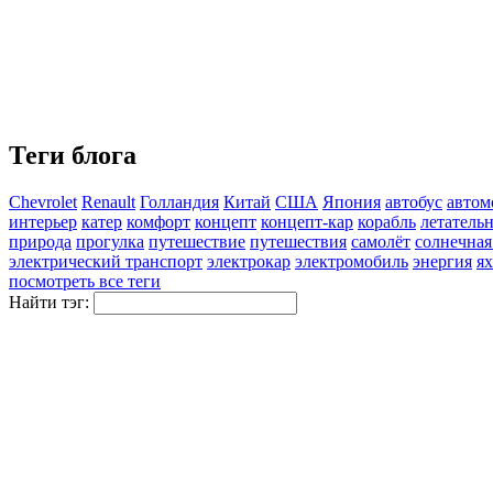
Теги блога
Chevrolet
Renault
Голландия
Китай
США
Япония
автобус
автом
интерьер
катер
комфорт
концепт
концепт-кар
корабль
летатель
природа
прогулка
путешествие
путешествия
самолёт
солнечная
электрический транспорт
электрокар
электромобиль
энергия
ях
посмотреть все теги
Найти тэг: