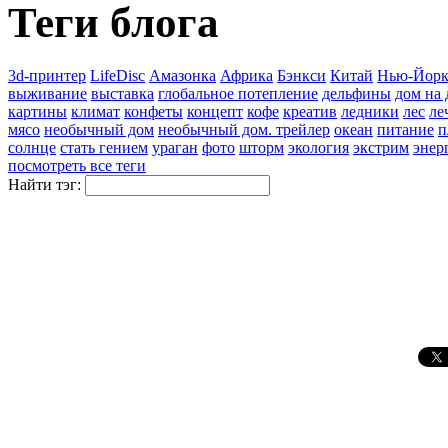
Теги блога
3d-принтер
LifeDisc
Амазонка
Африка
Бэнкси
Китай
Нью-Йор
выживание
выставка
глобальное потепление
дельфины
дом на 
картины
климат
конфеты
концепт
кофе
креатив
ледники
лес
ле
мясо
необычный дом
необычный дом. трейлер
океан
питание
п
солнце
стать гением
ураган
фото
шторм
экология
экстрим
энер
посмотреть все теги
Найти тэг: