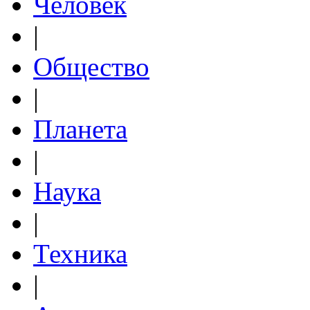
Человек
|
Общество
|
Планета
|
Наука
|
Техника
|