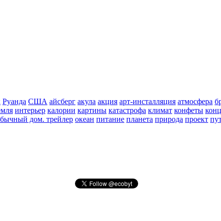
к
Руанда
США
айсберг
акула
акция
арт-инсталляция
атмосфера
б
емля
интерьер
калории
картины
катастрофа
климат
конфеты
конц
бычный дом. трейлер
океан
питание
планета
природа
проект
пу