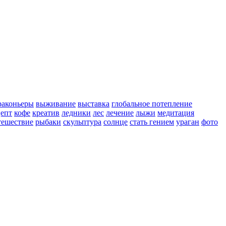
раконьеры
выживание
выставка
глобальное потепление
епт
кофе
креатив
ледники
лес
лечение
лыжи
медитация
тешествие
рыбаки
скульптура
солнце
стать гением
ураган
фото