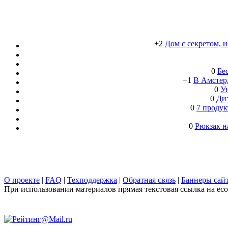
+2
Дом с секретом, 
0
Бе
+1
В Амстерд
0
Ун
0
Ди
0
7 продук
0
Рюкзак н
О проекте
|
FAQ
|
Техподдержка
|
Обратная связь
|
Баннеры сай
При использовании материалов прямая текстовая ссылка на ecob