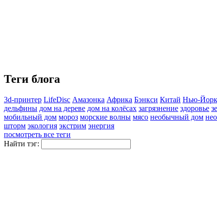
Теги блога
3d-принтер
LifeDisc
Амазонка
Африка
Бэнкси
Китай
Нью-Йор
дельфины
дом на дереве
дом на колёсах
загрязнение
здоровье
з
мобильный дом
мороз
морские волны
мясо
необычный дом
нео
шторм
экология
экстрим
энергия
посмотреть все теги
Найти тэг: