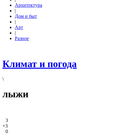
Архитектура
|
Дом и быт
|
Арт
|
Разное
Климат и погода
\
лыжи
3
+3
0