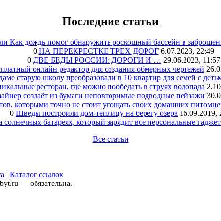
Последние статьи
или Как дождь помог обнаружить роскошный бассейн в заброшен
0
НА ПЕРЕКРЕСТКЕ ТРЕХ ДОРОГ
6.07.2023, 22:49
0
ДВЕ БЕДЫ РОССИИ: ДОРОГИ И …
29.06.2023, 11:57
сплатный онлайн редактор для создания обмерных чертежей
26.0
аме старую школу преобразовали в 10 квартир для семей с деть
икальные ресторан, где можно пообедать в струях водопада
2.10
зайнер создаёт из бумаги неповторимые подводные пейзажи
30.0
тов, которыми точно не стоит угощать своих домашних питомце
0
Шведы построили дом-теплицу на берегу озера
16.09.2019, 
а солнечных батареях, который зарядит все персональные гадже
Все статьи
та
|
Каталог ссылок
yt.ru — обязательна.